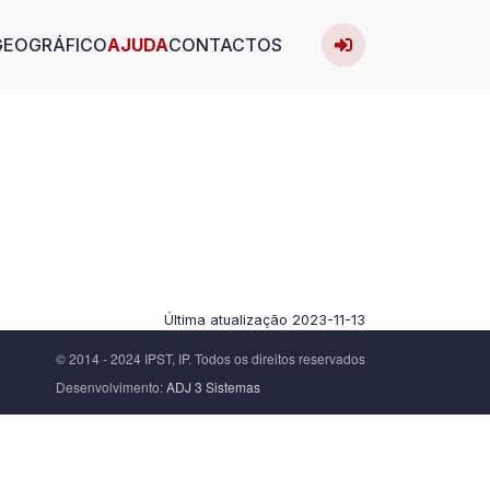
User acc
avigation
GEOGRÁFICO
AJUDA
CONTACTOS
Entrar
Última atualização
2023-11-13
© 2014 - 2024 IPST, IP. Todos os direitos reservados
Desenvolvimento:
ADJ 3 Sistemas