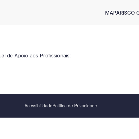
Main n
MAPA
RISCO 
l de Apoio aos Profissionais:
Acessibilidade
Política de Privacidade