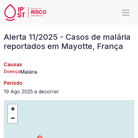
Passar para o conteúdo principal
Alerta
Alerta 11/2025 - Casos de malária
11/2025
reportados em Mayotte, França
-
Casos
Causas
de
Doença
Malária
malária
Período
reportados
19 Ago 2025
a
decorrer
em
+
Mayotte,
−
França