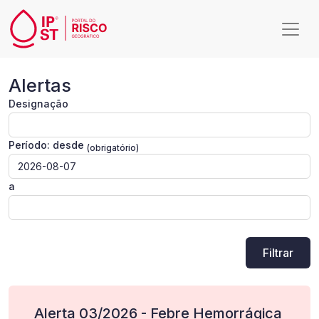
Passar para o conteúdo principal
Alertas
Alertas
Designação
Período: desde
a
Filtrar
Alerta 03/2026 - Febre Hemorrágica