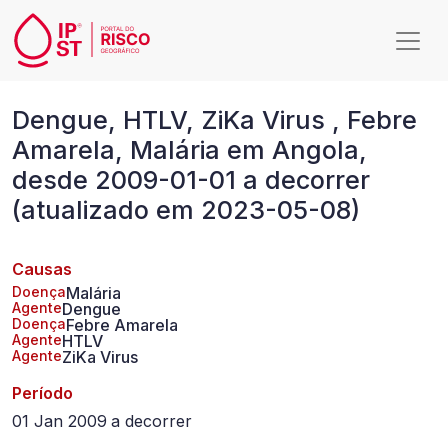
Passar para o conteúdo principal
Dengue,
Dengue, HTLV, ZiKa Virus , Febre
HTLV,
Amarela, Malária em Angola,
ZiKa
desde 2009-01-01 a decorrer
Virus
(atualizado em 2023-05-08)
,
Febre
Causas
Amarela,
Doença
Malária
Agente
Dengue
Doença
Febre Amarela
Malária
Agente
HTLV
Agente
ZiKa Virus
em
Período
Angola,
01 Jan 2009
a
decorrer
desde