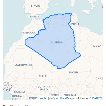
em
2023-
05-
08)
Leaflet
|
©
OpenStreetMap
contributors ©
CARTO