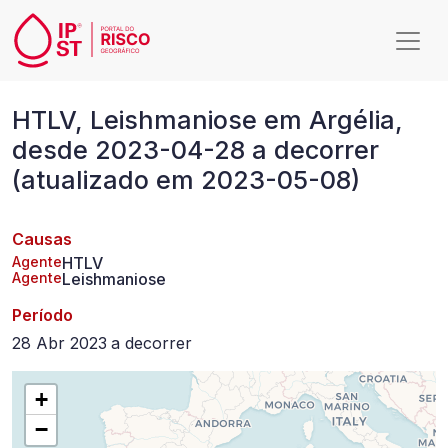
Passar para o conteúdo principal
HTLV,
HTLV, Leishmaniose em Argélia,
Leishmaniose
desde 2023-04-28 a decorrer
em
(atualizado em 2023-05-08)
Argélia,
desde
Causas
2023-
Agente
HTLV
Agente
Leishmaniose
04-
Período
28
28 Abr 2023
a
decorrer
a
decorrer
+
−
(atualizado