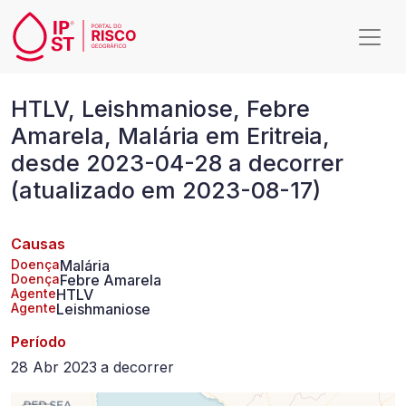
Passar para o conteúdo principal
HTLV,
HTLV, Leishmaniose, Febre
Leishmaniose,
Amarela, Malária em Eritreia,
Febre
desde 2023-04-28 a decorrer
Amarela,
(atualizado em 2023-08-17)
Malária
em
Causas
Eritreia,
Doença
Malária
Doença
Febre Amarela
Agente
HTLV
desde
Agente
Leishmaniose
2023-
Período
04-
28 Abr 2023
a
decorrer
28