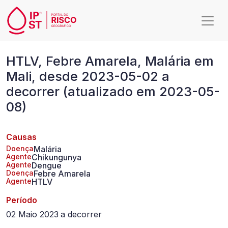
Passar para o conteúdo principal
HTLV,
HTLV, Febre Amarela, Malária em
Febre
Mali, desde 2023-05-02 a
Amarela,
decorrer (atualizado em 2023-05-
Malária
08)
em
Mali,
Causas
desde
Doença
Malária
Agente
Chikungunya
Agente
Dengue
2023-
Doença
Febre Amarela
Agente
HTLV
05-
Período
02
02 Maio 2023
a
decorrer
a