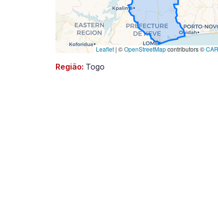
Leaflet
|
©
OpenStreetMap
contributors ©
CA
Região:
Togo