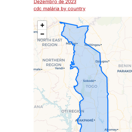
Dezembro de 2023
05-
cdc malária by country
03
+
−
a
decorrer
(atualizado
em
2023-
05-
08)