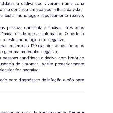
andidatas à dádiva que viveram numa zona
orma contínua em qualquer altura da vida ;
 teste imunológico repetidamente reativo,
as pessoas candidata à dádiva,
três anos
démica, desde que assintomático. O período
 o teste imunológico for negativo;
zonas endémicas 120 dias de suspensão após
do genoma molecular negativo;
 pessoas candidatas à dádiva com histórico
sência de sintomas. Aceite posteriormente
ecular for negativo;
ado para diagnóstico de infeção e não para
evenção do risco de transmissão de
Dengue