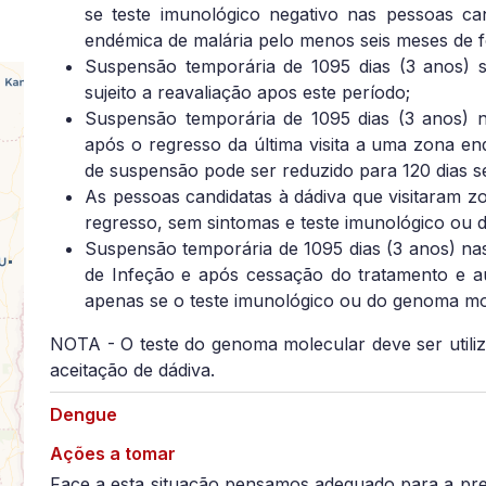
se teste imunológico negativo nas pessoas c
endémica de malária pelo menos seis meses de f
Suspensão temporária de 1095 dias (3 anos) se
sujeito a reavaliação apos este período;
Suspensão temporária de 1095 dias (3 anos) n
após o regresso da última visita a uma zona en
de suspensão pode ser reduzido para 120 dias se
As pessoas candidatas à dádiva que visitaram 
regresso, sem sintomas e teste imunológico ou 
Suspensão temporária de 1095 dias (3 anos) nas
de Infeção e após cessação do tratamento e au
apenas se o teste imunológico ou do genoma mol
NOTA - O teste do genoma molecular deve ser utiliz
aceitação de dádiva.
Dengue
Ações a tomar
Face a esta situação pensamos adequado para a pr