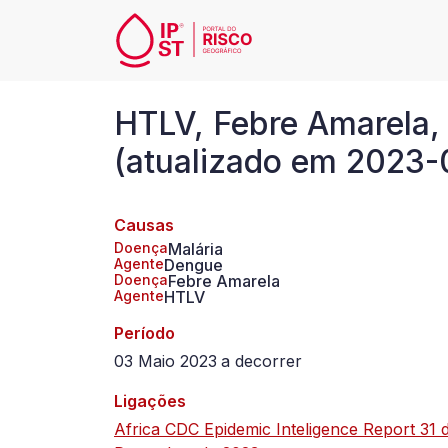
Passar para o conteúdo principal
HTLV,
HTLV, Febre Amarela,
Febre
(atualizado em 2023-
Amarela,
Causas
Malária
Doença
Malária
Agente
Dengue
em
Doença
Febre Amarela
Agente
HTLV
Togo,
Período
03 Maio 2023
a
decorrer
desde
Ligações
2023-
Africa CDC Epidemic Inteligence Report 31 