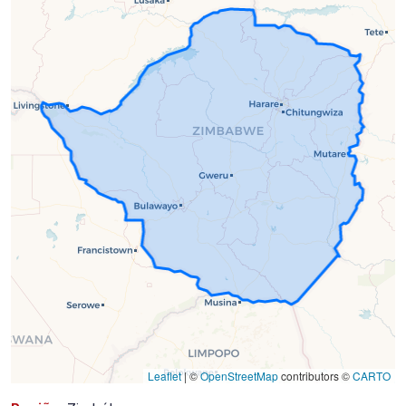
em
2023-
05-
08)
Leaflet
|
©
OpenStreetMap
contributors ©
CARTO