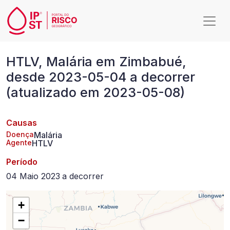
Passar para o conteúdo principal
HTLV,
HTLV, Malária em Zimbabué,
Malária
desde 2023-05-04 a decorrer
em
(atualizado em 2023-05-08)
Zimbabué,
desde
Causas
2023-
Doença
Malária
Agente
HTLV
05-
Período
04
04 Maio 2023
a
decorrer
a
decorrer
+
−
(atualizado