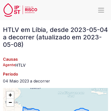
Passar para o conteúdo principal
HTLV
HTLV em Líbia, desde 2023-05-04
em
a decorrer (atualizado em 2023-
Líbia,
05-08)
desde
2023-
Causas
05-
Agente
HTLV
04
Período
a
04 Maio 2023
a
decorrer
decorrer
+
(atualizado
−
em