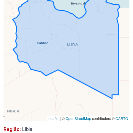
2023-
05-
08)
Leaflet
|
©
OpenStreetMap
contributors ©
CARTO
Região:
Líbia