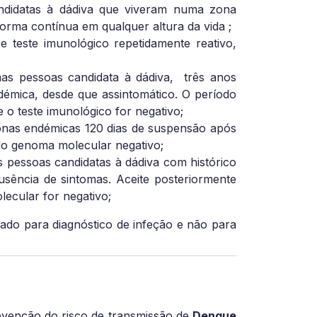
andidatas à dádiva que viveram numa zona
orma contínua em qualquer altura da vida ;
 teste imunológico repetidamente reativo,
as pessoas candidata à dádiva,
três anos
démica, desde que assintomático. O período
 o teste imunológico for negativo;
zonas endémicas 120 dias de suspensão após
do genoma molecular negativo;
 pessoas candidatas à dádiva com histórico
sência de sintomas. Aceite posteriormente
ecular for negativo;
ado para diagnóstico de infeção e não para
evenção do risco de transmissão de
Dengue