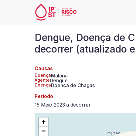
Passar para o conteúdo principal
Dengue,
Dengue, Doença de Ch
Doença
decorrer (atualizado
de
Causas
Chagas,
Doença
Malária
Agente
Dengue
Malária
Doença
Doença de Chagas
Período
em
15 Maio 2023
a
decorrer
México,
+
desde
−