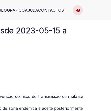
User acc
avigation
GEOGRÁFICO
AJUDA
CONTACTOS
Entrar
esde 2023-05-15 a
evenção do risco de transmissão de
malária
o de zona endémica e aceite posteriormente