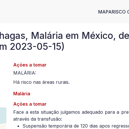
Main n
MAPA
RISCO 
agas, Malária em México, d
 em 2023-05-15)
Ações a tomar
MALÁRIA:
Há risco nas áreas rurais.
Malária
Ações a tomar
Face a esta situação julgamos adequado para a pr
através da transfusão:
Suspensão temporária de 120 dias apos regress