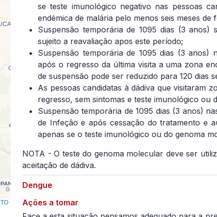
se teste imunológico negativo nas pessoas c
endémica de malária pelo menos seis meses de f
Suspensão temporária de 1095 dias (3 anos) se
sujeito a reavaliação apos este período;
Suspensão temporária de 1095 dias (3 anos) n
após o regresso da última visita a uma zona en
de suspensão pode ser reduzido para 120 dias se
As pessoas candidatas à dádiva que visitaram 
regresso, sem sintomas e teste imunológico ou 
Suspensão temporária de 1095 dias (3 anos) nas
de Infeção e após cessação do tratamento e au
apenas se o teste imunológico ou do genoma mol
NOTA - O teste do genoma molecular deve ser utiliz
aceitação de dádiva.
Dengue
RTO
Ações a tomar
Face a esta situação pensamos adequado para a pr