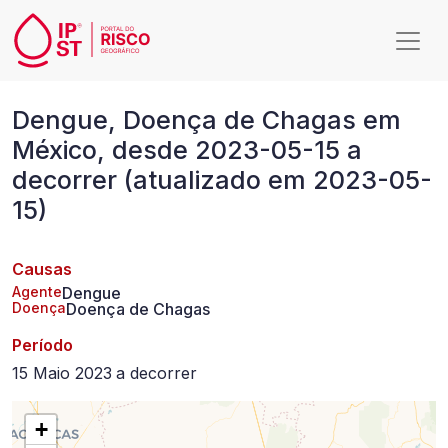
Passar para o conteúdo principal
Dengue,
Dengue, Doença de Chagas em
Doença
México, desde 2023-05-15 a
de
decorrer (atualizado em 2023-05-
Chagas
15)
em
México,
Causas
desde
Agente
Dengue
Doença
Doença de Chagas
2023-
Período
05-
15 Maio 2023
a
decorrer
15
+
a