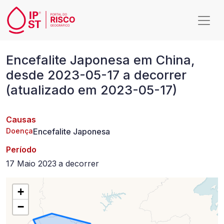
Passar para o conteúdo principal
Encefalite
Encefalite Japonesa em China,
Japonesa
desde 2023-05-17 a decorrer
em
(atualizado em 2023-05-17)
China,
desde
Causas
2023-
Doença
Encefalite Japonesa
05-
Período
17
17 Maio 2023
a
decorrer
a
+
decorrer
−
(atualizado