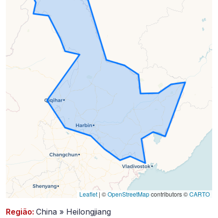
em
2023-
05-
17)
Leaflet
|
©
OpenStreetMap
contributors ©
CARTO
Região:
China » Heilongjiang