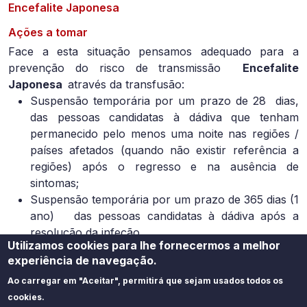
Encefalite Japonesa
Ações a tomar
Face a esta situação pensamos adequado para a
prevenção do risco de transmissão
Encefalite
Japonesa
através da transfusão:
Suspensão temporária por um prazo de 28
dias,
das pessoas candidatas à dádiva que tenham
permanecido pelo menos uma noite nas regiões /
países afetados (quando não existir referência a
regiões) após o regresso e na ausência de
sintomas;
Suspensão temporária por um prazo de 365 dias (1
ano)
das pessoas candidatas à dádiva após a
resolução da infeção.
Utilizamos cookies para lhe fornecermos a melhor
Áreas de Interesse
experiência de navegação.
Sangue
Ao carregar em "Aceitar", permitirá que sejam usados todos os
cookies.
Atualizado em
17/05/2023