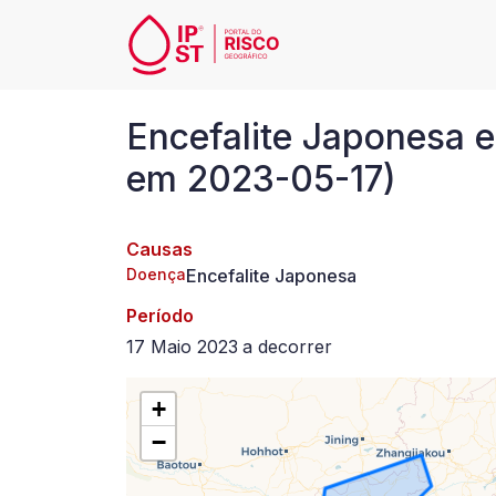
Passar para o conteúdo principal
Encefalite
Encefalite Japonesa e
Japonesa
em 2023-05-17)
em
Causas
China,
Doença
Encefalite Japonesa
desde
Período
17 Maio 2023
a
decorrer
2023-
+
05-
−
17