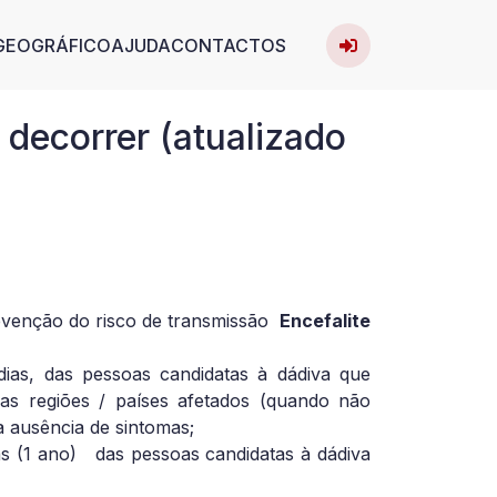
User acc
avigation
GEOGRÁFICO
AJUDA
CONTACTOS
Entrar
decorrer (atualizado
evenção do risco de transmissão
Encefalite
dias, das pessoas candidatas à dádiva que
s regiões / países afetados (quando não
na ausência de sintomas;
s (1 ano)
das pessoas candidatas à dádiva