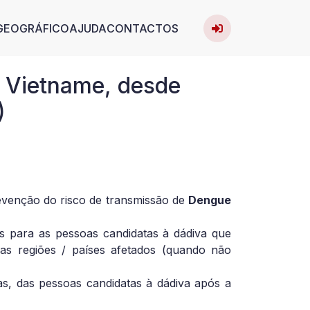
User acc
avigation
GEOGRÁFICO
AJUDA
CONTACTOS
Entrar
m Vietname, desde
)
evenção do risco de transmissão de
Dengue
 para as pessoas candidatas à dádiva que
s regiões / países afetados (quando não
s, das pessoas candidatas à dádiva após a