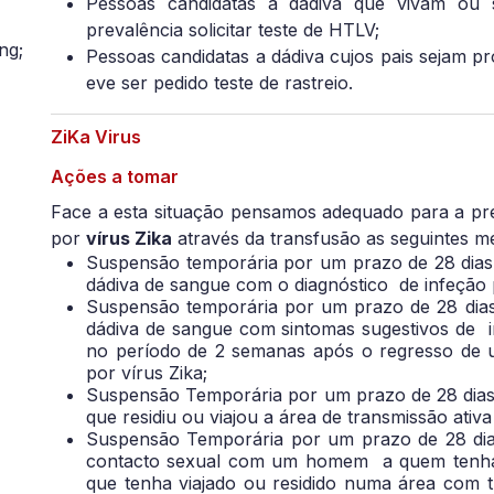
Pessoas candidatas a dádiva que vivam ou 
prevalência solicitar teste de HTLV;
ng;
Pessoas candidatas a dádiva cujos pais sejam p
eve ser pedido teste de rastreio.
ZiKa Virus
Ações a tomar
Face a esta situação pensamos adequado para a pre
por
vírus Zika
através da transfusão as seguintes me
Suspensão temporária por um prazo de 28 dias,
dádiva de sangue com o diagnóstico de infeção p
Suspensão temporária por um prazo de 28 dias,
dádiva de sangue com sintomas sugestivos de i
no período de 2 semanas após o regresso de u
por vírus Zika;
Suspensão Temporária por um prazo de 28 dias
que residiu ou viajou a área de transmissão ativ
Suspensão Temporária por um prazo de 28 dias
contacto sexual com um homem a quem tenha si
que tenha viajado ou residido numa área com t