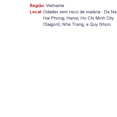
2023-
Região:
Vietname
Local:
Cidades sem risco de malária : Da Na
09-
Hai Phong; Hanoi; Ho Chi Minh City
(Saigon); Nha Trang, e Quy Nhon.
06)