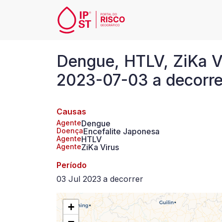
Passar para o conteúdo principal
Dengue,
Dengue, HTLV, ZiKa V
HTLV,
2023-07-03 a decorre
ZiKa
Causas
Virus
Agente
Dengue
Doença
Encefalite Japonesa
,
Agente
HTLV
Agente
ZiKa Virus
Encefalite
Período
03 Jul 2023
a
decorrer
Japonesa
+
em
−