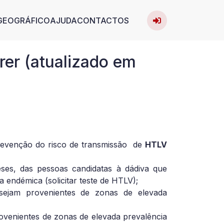
User acc
avigation
GEOGRÁFICO
AJUDA
CONTACTOS
Entrar
er (atualizado em
revenção do risco de transmissão de
HTLV
es, das pessoas candidatas à dádiva que
 endémica (solicitar teste de HTLV);
sejam provenientes de zonas de elevada
rovenientes de zonas de elevada prevalência