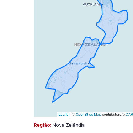
a
decorrer
(atualizado
em
2023-
07-
12)
Leaflet
|
©
OpenStreetMap
contributors ©
CA
Região:
Nova Zelândia