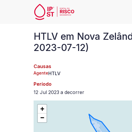
Passar para o conteúdo principal
HTLV
HTLV em Nova Zelândi
em
2023-07-12)
Nova
Causas
Zelândia,
Agente
HTLV
desde
Período
12 Jul 2023
a
decorrer
2023-
+
07-
−
12