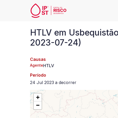
Passar para o conteúdo principal
HTLV
HTLV em Usbequistão,
em
2023-07-24)
Usbequistão,
Causas
desde
Agente
HTLV
2023-
Período
24 Jul 2023
a
decorrer
07-
+
24
−
a