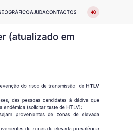
User acc
avigation
GEOGRÁFICO
AJUDA
CONTACTOS
Entrar
r (atualizado em
revenção do risco de transmissão de
HTLV
es, das pessoas candidatas à dádiva que
 endémica (solicitar teste de HTLV);
sejam provenientes de zonas de elevada
rovenientes de zonas de elevada prevalência