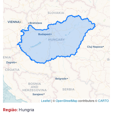
2023-
08-
09)
Leaflet
|
©
OpenStreetMap
contributors ©
CARTO
Região:
Hungria