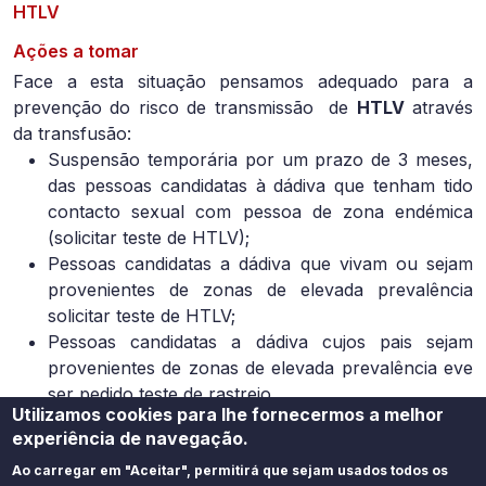
HTLV
Ações a tomar
Face a esta situação pensamos adequado para a
prevenção do risco de transmissão de
HTLV
através
da transfusão:
Suspensão temporária por um prazo de 3 meses,
das pessoas candidatas à dádiva que tenham tido
contacto sexual com pessoa de zona endémica
(solicitar teste de HTLV);
Pessoas candidatas a dádiva que vivam ou sejam
provenientes de zonas de elevada prevalência
solicitar teste de HTLV;
Pessoas candidatas a dádiva cujos pais sejam
provenientes de zonas de elevada prevalência eve
ser pedido teste de rastreio.
Utilizamos cookies para lhe fornecermos a melhor
Áreas de Interesse
experiência de navegação.
Sangue
Ao carregar em "Aceitar", permitirá que sejam usados todos os