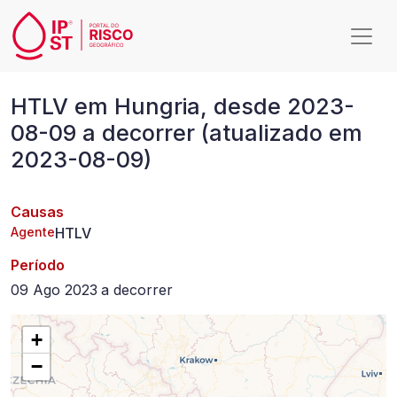
Passar para o conteúdo principal
HTLV
HTLV em Hungria, desde 2023-
em
08-09 a decorrer (atualizado em
Hungria,
2023-08-09)
desde
2023-
Causas
08-
Agente
HTLV
09
Período
a
09 Ago 2023
a
decorrer
decorrer
+
(atualizado
−
em