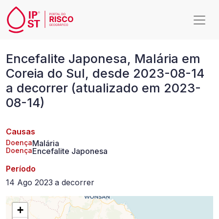
Passar para o conteúdo principal
Encefalite
Encefalite Japonesa, Malária em
Japonesa,
Coreia do Sul, desde 2023-08-14
Malária
a decorrer (atualizado em 2023-
em
08-14)
Coreia
do
Causas
Sul,
Doença
Malária
Doença
Encefalite Japonesa
desde
Período
2023-
14 Ago 2023
a
decorrer
08-
+
14