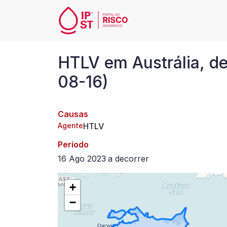
Passar para o conteúdo principal
HTLV
HTLV em Austrália, d
em
08-16)
Austrália,
Causas
desde
Agente
HTLV
2023-
Período
16 Ago 2023
a
decorrer
08-
+
16
−
a