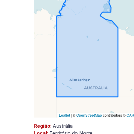
decorrer
(atualizado
em
2023-
08-
16)
Leaflet
|
©
OpenStreetMap
contributors ©
CA
Região:
Austrália
Local:
Território do Norte