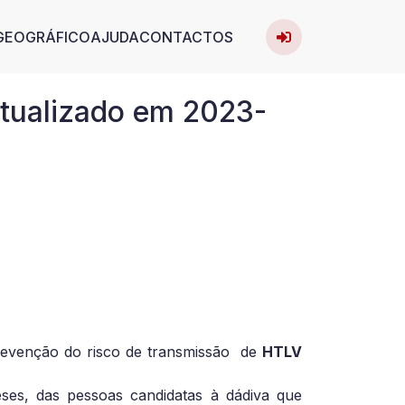
User acc
avigation
GEOGRÁFICO
AJUDA
CONTACTOS
Entrar
atualizado em 2023-
revenção do risco de transmissão de
HTLV
es, das pessoas candidatas à dádiva que