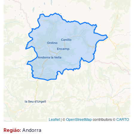
2023-
08-
22)
Leaflet
|
©
OpenStreetMap
contributors ©
CARTO
Região:
Andorra