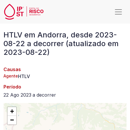
Passar para o conteúdo principal
HTLV
HTLV em Andorra, desde 2023-
em
08-22 a decorrer (atualizado em
Andorra,
2023-08-22)
desde
2023-
Causas
08-
Agente
HTLV
22
Período
a
22 Ago 2023
a
decorrer
decorrer
+
(atualizado
−
em