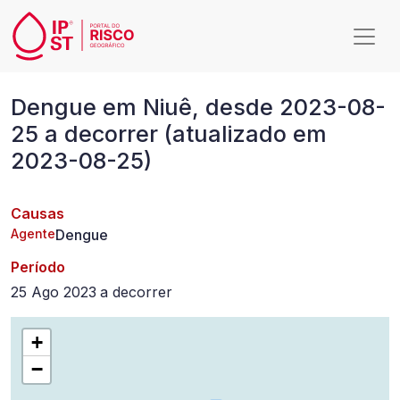
Passar para o conteúdo principal
Dengue
Dengue em Niuê, desde 2023-08-
em
25 a decorrer (atualizado em
Niuê,
2023-08-25)
desde
2023-
Causas
08-
Agente
Dengue
25
Período
a
25 Ago 2023
a
decorrer
decorrer
+
(atualizado
−
em