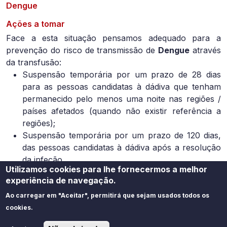
Dengue
Ações a tomar
Face a esta situação pensamos adequado para a
prevenção do risco de transmissão de
Dengue
através
da transfusão:
Suspensão temporária por um prazo de 28 dias
para as pessoas candidatas à dádiva que tenham
permanecido pelo menos uma noite nas regiões /
países afetados (quando não existir referência a
regiões);
Suspensão temporária por um prazo de 120 dias,
das pessoas candidatas à dádiva após a resolução
da infeção.
Utilizamos cookies para lhe fornecermos a melhor
Áreas de Interesse
experiência de navegação.
Sangue
Ao carregar em "Aceitar", permitirá que sejam usados todos os
cookies.
Atualizado em
25/08/2023