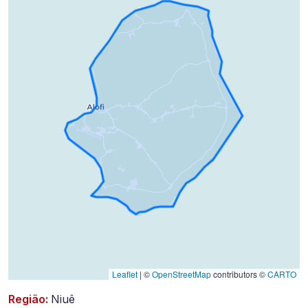
2023-
08-
25)
Leaflet
|
©
OpenStreetMap
contributors ©
CARTO
Região:
Niuê