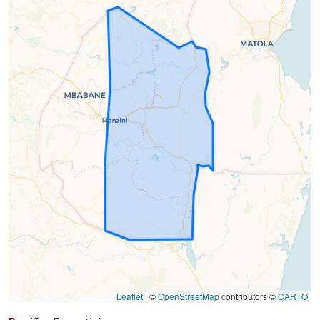
em
2023-
09-
05)
Leaflet
|
©
OpenStreetMap
contributors ©
CARTO