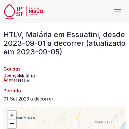
Passar para o conteúdo principal
HTLV,
HTLV, Malária em Essuatíni, desde
Malária
2023-09-01 a decorrer (atualizado
em
em 2023-09-05)
Essuatíni,
desde
Causas
2023-
Doença
Malária
Agente
HTLV
09-
Período
01
01 Set 2023
a
decorrer
a
decorrer
+
−
(atualizado