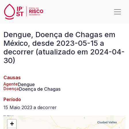
Passar para o conteúdo principal
Dengue,
Dengue, Doença de Chagas em
Doença
México, desde 2023-05-15 a
de
decorrer (atualizado em 2024-04-
Chagas
30)
em
México,
Causas
desde
Agente
Dengue
Doença
Doença de Chagas
2023-
Período
05-
15 Maio 2023
a
decorrer
15
+
a